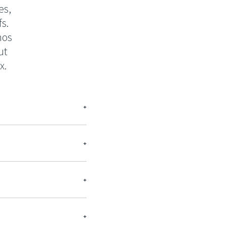
es,
s.
nos
ut
x.