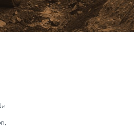
de
on,